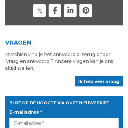
s
i
t
e
"
VRAGEN
Misschien vind je het antwoord al terug onder
‘Vraag en antwoord’? Andere vragen kan je ons
altijd stellen.
Ik heb een vraag
BLIJF OP DE HOOGTE VIA ONZE NIEUWSBRIEF
E-mailadres *