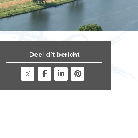
t
e
"
Deel dit bericht