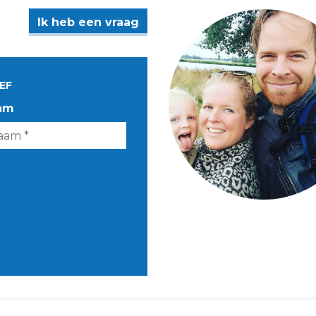
Ik heb een vraag
EF
am