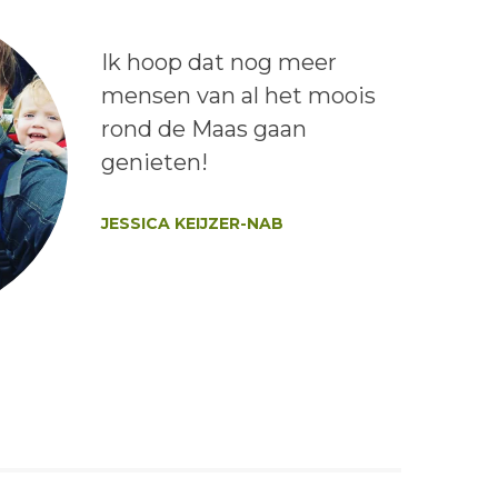
Lees het bericht:
Ik hoop dat nog meer
mensen van al het moois
rond de Maas gaan
genieten!
Auteur:
JESSICA KEIJZER-NAB