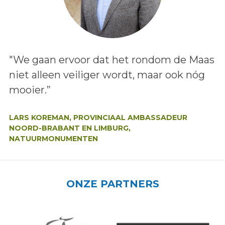
Lees het bericht:
"We gaan ervoor dat het rondom de Maas
niet alleen veiliger wordt, maar ook nóg
mooier.”
Auteur:
LARS KOREMAN, PROVINCIAAL AMBASSADEUR
NOORD-BRABANT EN LIMBURG,
NATUURMONUMENTEN
ONZE PARTNERS