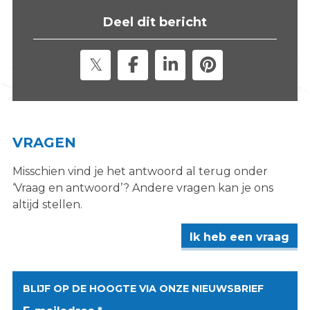
s
Deel dit bericht
i
t
e
"
VRAGEN
Misschien vind je het antwoord al terug onder
‘Vraag en antwoord’? Andere vragen kan je ons
altijd stellen.
Ik heb een vraag
BLIJF OP DE HOOGTE VIA ONZE NIEUWSBRIEF