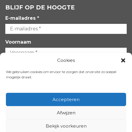
BLIJF OP DE HOOGTE
E-mailadres *
Voornaam
Cookies
Achternaam
We gebruiken cookies om ervoor te zorgen dat onze site zo soepel
mogelijk draait.
Accepteren
Afwijzen
VOLG ONS OP:
Bekijk voorkeuren
Copyright 2026