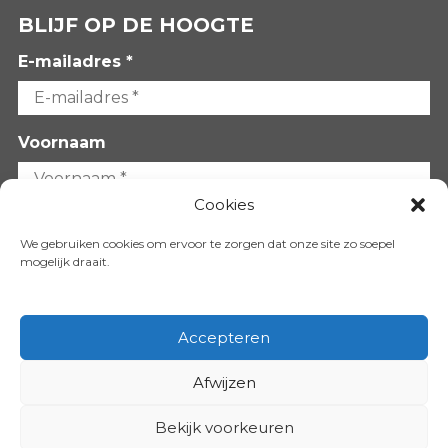
BLIJF OP DE HOOGTE
E-mailadres *
Voornaam
Cookies
Achternaam
We gebruiken cookies om ervoor te zorgen dat onze site zo soepel
mogelijk draait.
Accepteren
Afwijzen
VOLG ONS OP:
Bekijk voorkeuren
Copyright 2026