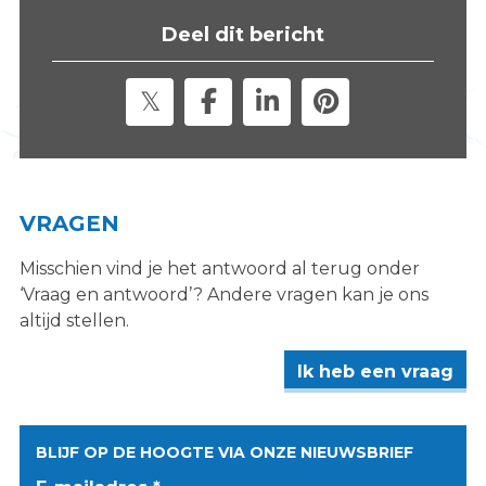
s
Deel dit bericht
i
t
e
"
VRAGEN
Misschien vind je het antwoord al terug onder
‘Vraag en antwoord’? Andere vragen kan je ons
altijd stellen.
Ik heb een vraag
BLIJF OP DE HOOGTE VIA ONZE NIEUWSBRIEF