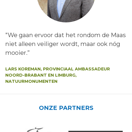
Lees het bericht:
"We gaan ervoor dat het rondom de Maas
niet alleen veiliger wordt, maar ook nóg
mooier.”
Auteur:
LARS KOREMAN, PROVINCIAAL AMBASSADEUR
NOORD-BRABANT EN LIMBURG,
NATUURMONUMENTEN
ONZE PARTNERS