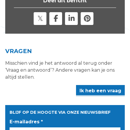
Deel dit bericht
s
i
t
e
"
VRAGEN
Misschien vind je het antwoord al terug onder
‘Vraag en antwoord’? Andere vragen kan je ons
altijd stellen.
Ik heb een vraag
BLIJF OP DE HOOGTE VIA ONZE NIEUWSBRIEF
E-mailadres *