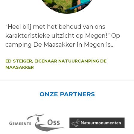
Lees het bericht:
“Heel blij met het behoud van ons
karakteristieke uitzicht op Megen!” Op
camping De Maasakker in Megen is..
Auteur:
ED STEIGER, EIGENAAR NATUURCAMPING DE
MAASAKKER
ONZE PARTNERS