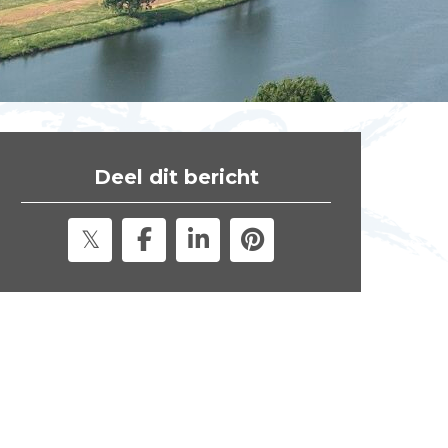
t
e
"
Deel dit bericht