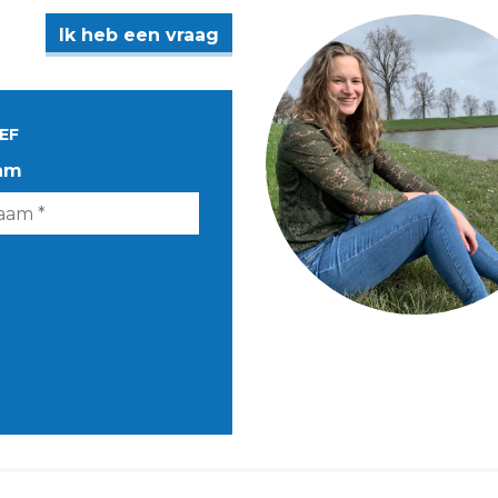
Ik heb een vraag
EF
am