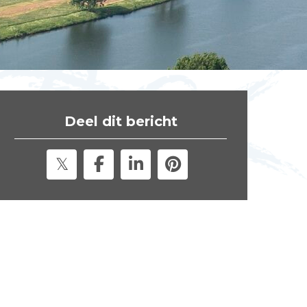
t
e
"
Deel dit bericht