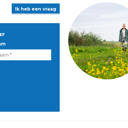
Ik heb een vraag
EF
am