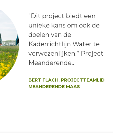
Lees het bericht:
“Dit project biedt een
unieke kans om ook de
doelen van de
Kaderrichtlijn Water te
verwezenlijken.” Project
Meanderende..
Auteur:
BERT FLACH, PROJECTTEAMLID
MEANDERENDE MAAS