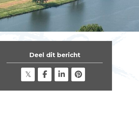
t
e
"
Deel dit bericht