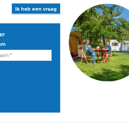
Ik heb een vraag
EF
am