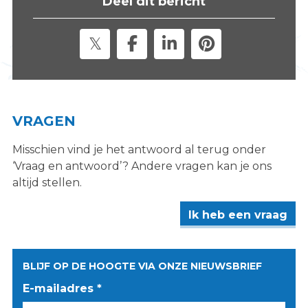
Deel dit bericht
s
i
t
e
"
VRAGEN
Misschien vind je het antwoord al terug onder
‘Vraag en antwoord’? Andere vragen kan je ons
altijd stellen.
Ik heb een vraag
BLIJF OP DE HOOGTE VIA ONZE NIEUWSBRIEF
E-mailadres *