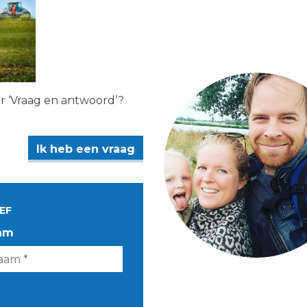
er ‘Vraag en antwoord’?
Ik heb een vraag
EF
am