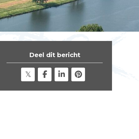
t
e
"
Deel dit bericht