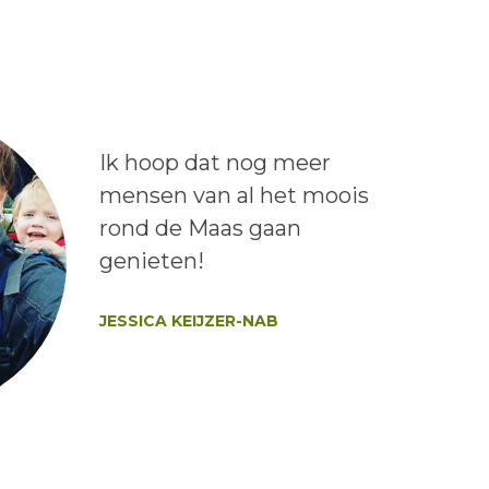
Lees het bericht:
Ik hoop dat nog meer
mensen van al het moois
rond de Maas gaan
genieten!
Auteur:
JESSICA KEIJZER-NAB