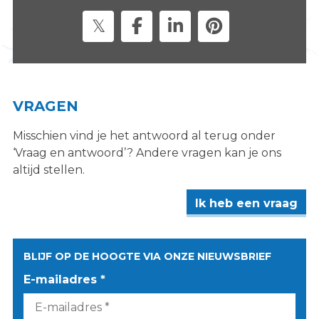
s
i
t
e
"
VRAGEN
Misschien vind je het antwoord al terug onder
‘Vraag en antwoord’? Andere vragen kan je ons
altijd stellen.
Ik heb een vraag
BLIJF OP DE HOOGTE VIA ONZE NIEUWSBRIEF
E-mailadres *