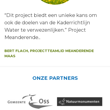
Lees het bericht:
“Dit project biedt een unieke kans om
ook de doelen van de Kaderrichtlijn
Water te verwezenlijken.” Project
Meanderende..
Auteur:
BERT FLACH, PROJECTTEAMLID MEANDERENDE
MAAS
ONZE PARTNERS