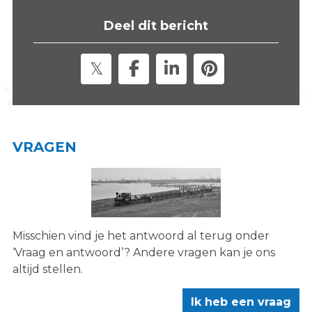
s
Deel dit bericht
i
t
e
"
VRAGEN
Misschien vind je het antwoord al terug onder
‘Vraag en antwoord’? Andere vragen kan je ons
altijd stellen.
Ik heb een vraag