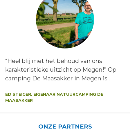
Lees het bericht:
“Heel blij met het behoud van ons
karakteristieke uitzicht op Megen!” Op
camping De Maasakker in Megen is..
Auteur:
ED STEIGER, EIGENAAR NATUURCAMPING DE
MAASAKKER
ONZE PARTNERS