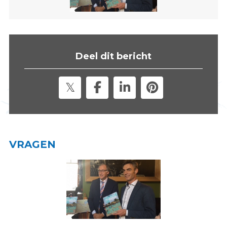
s
i
t
e
Deel dit bericht
"
VRAGEN