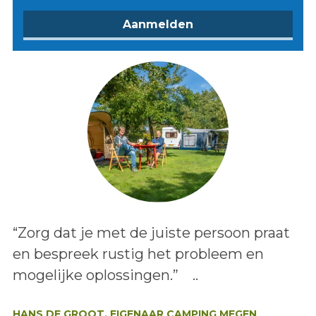
Lees het bericht:
“Zorg dat je met de juiste persoon praat
en bespreek rustig het probleem en
mogelijke oplossingen.” ..
Auteur:
HANS DE GROOT, EIGENAAR CAMPING MEGEN