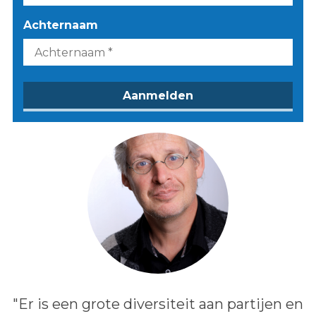
Achternaam
Lees het bericht:
"Er is een grote diversiteit aan partijen en