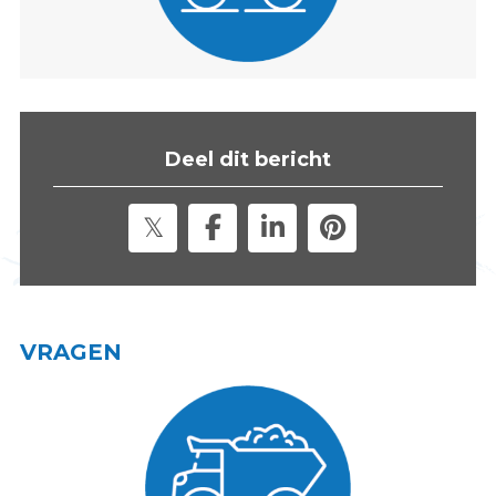
s
i
t
e
"
Deel dit bericht
VRAGEN