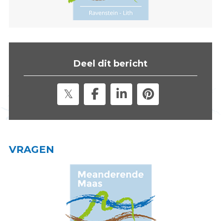
s
i
t
e
"
Deel dit bericht
VRAGEN