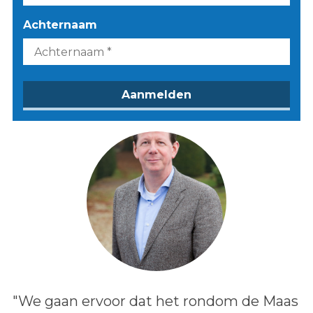
Achternaam
Lees het bericht:
"We gaan ervoor dat het rondom de Maas