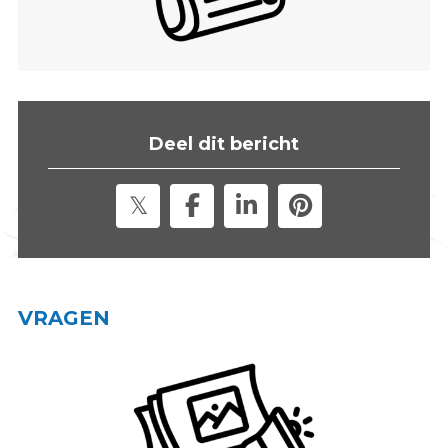
s
i
t
e
"
Deel dit bericht
VRAGEN