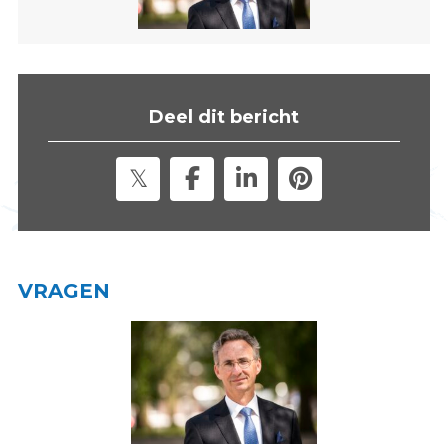
s
i
t
e
"
Deel dit bericht
VRAGEN