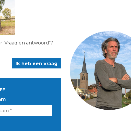
er ‘Vraag en antwoord’?
Ik heb een vraag
EF
am