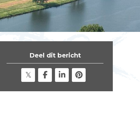
t
e
"
Deel dit bericht