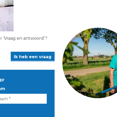
er ‘Vraag en antwoord’?
Ik heb een vraag
EF
am