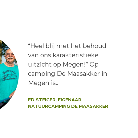
Lees het bericht:
“Heel blij met het behoud
van ons karakteristieke
uitzicht op Megen!” Op
camping De Maasakker in
Megen is..
Auteur:
ED STEIGER, EIGENAAR
NATUURCAMPING DE MAASAKKER