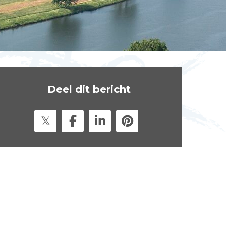
t
e
"
Deel dit bericht