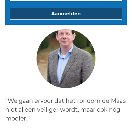
Lees het bericht:
"We gaan ervoor dat het rondom de Maas
niet alleen veiliger wordt, maar ook nóg
mooier.”
Auteur: