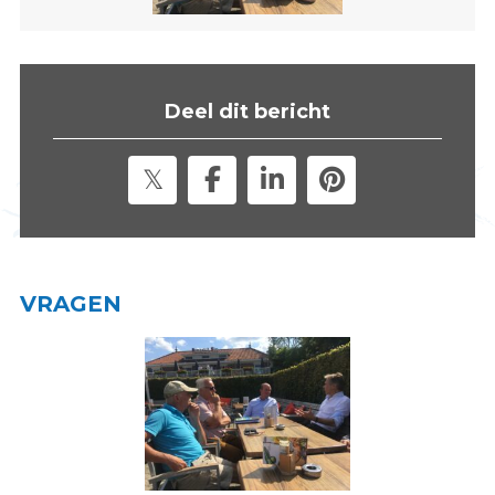
s
i
t
e
Deel dit bericht
"
VRAGEN