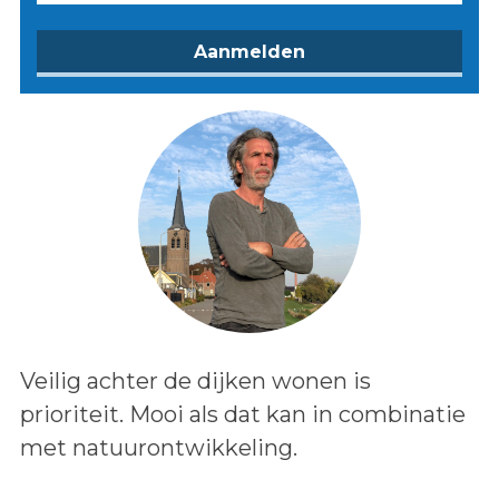
Lees het bericht:
Veilig achter de dijken wonen is
prioriteit. Mooi als dat kan in combinatie
met natuurontwikkeling.
Auteur: