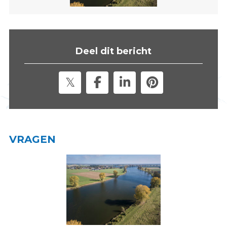
s
i
t
e
Deel dit bericht
"
VRAGEN