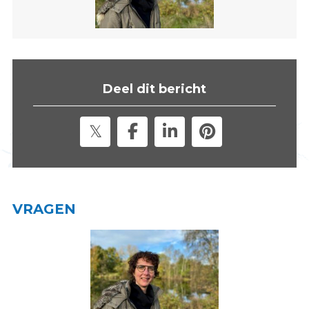
s
i
t
e
"
Deel dit bericht
VRAGEN