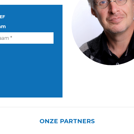
EF
am
ONZE PARTNERS