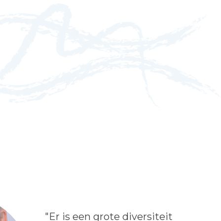
Lees het bericht:
"Er is een grote diversiteit