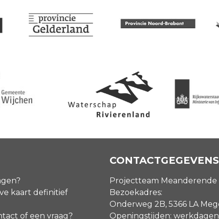
CONTACTGEGEVENS
agen?
Projectteam Meanderende
ve kaart definitief
Bezoekadres:
Onderweg 2B, 5366 LA Me
ntact of een vraag?
Openingstijden: werkdagen