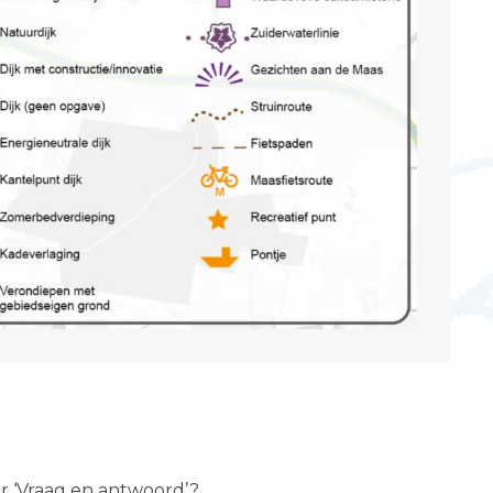
er ‘Vraag en antwoord’?