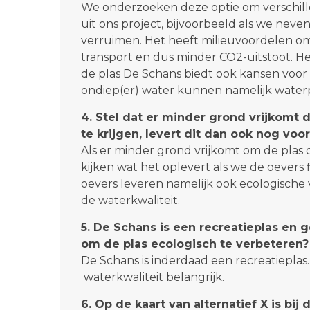
We onderzoeken deze optie om verschille
uit ons project, bijvoorbeeld als we nev
verruimen. Het heeft milieuvoordelen om
transport en dus minder CO2-uitstoot. H
de plas De Schans biedt ook kansen voor 
ondiep(er) water kunnen namelijk waterp
4. Stel dat er minder grond vrijkomt 
te krijgen, levert dit dan ook nog voo
Als er minder grond vrijkomt om de plas o
kijken wat het oplevert als we de oever
oevers leveren namelijk ook ecologische 
de waterkwaliteit.
5. De Schans is een recreatieplas en g
om de plas ecologisch te verbeteren?
De Schans is inderdaad een recreatieplas.
waterkwaliteit belangrijk.
6. Op de kaart van alternatief X is b