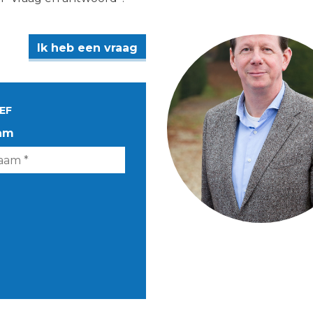
Ik heb een vraag
EF
am