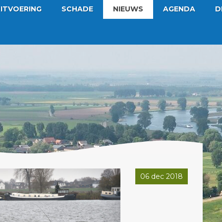
ITVOERING
SCHADE
NIEUWS
AGENDA
D
06 dec 2018