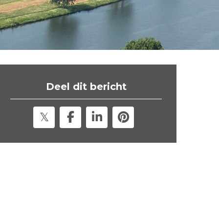
t
e
"
Deel dit bericht