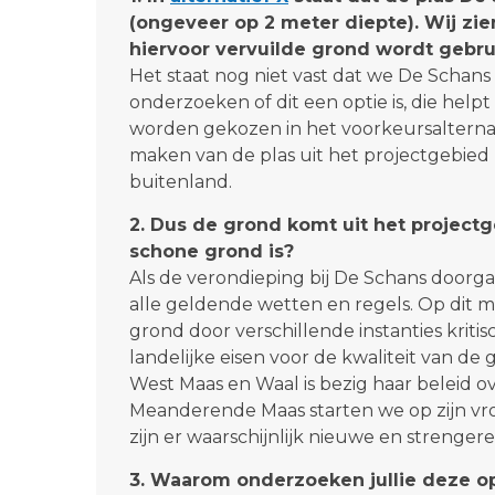
(ongeveer op 2 meter diepte). Wij zie
hiervoor vervuilde grond wordt gebrui
Het staat nog niet vast dat we De Schan
onderzoeken of dit een optie is, die hel
worden gekozen in het voorkeursalternat
maken van de plas uit het projectgebied ze
buitenland.
2. Dus de grond komt uit het projectg
schone grond is?
Als de verondieping bij De Schans doorg
alle geldende wetten en regels. Op dit 
grond door verschillende instanties kritis
landelijke eisen voor de kwaliteit van 
West Maas en Waal is bezig haar beleid ov
Meanderende Maas starten we op zijn vroe
zijn er waarschijnlijk nieuwe en strengere
3. Waarom onderzoeken jullie deze o