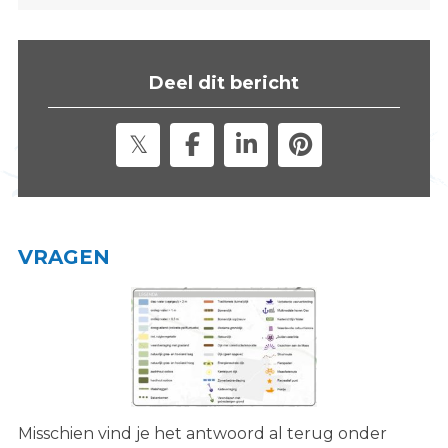
s
i
t
Deel dit bericht
e
"
VRAGEN
Misschien vind je het antwoord al terug onder