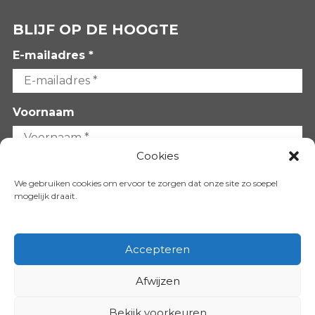
BLIJF OP DE HOOGTE
E-mailadres *
Voornaam
Cookies
Achternaam
We gebruiken cookies om ervoor te zorgen dat onze site zo soepel
mogelijk draait.
Accepteren
Afwijzen
VOLG ONS OP:
Bekijk voorkeuren