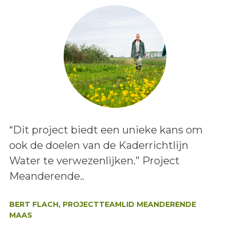
Lees het bericht:
“Dit project biedt een unieke kans om
ook de doelen van de Kaderrichtlijn
Water te verwezenlijken.” Project
Meanderende..
Auteur:
BERT FLACH, PROJECTTEAMLID MEANDERENDE
MAAS