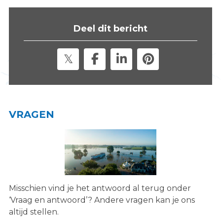
s
i
Deel dit bericht
t
e
"
VRAGEN
Misschien vind je het antwoord al terug onder
‘Vraag en antwoord’? Andere vragen kan je ons
altijd stellen.