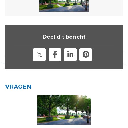
s
i
t
e
"
Deel dit bericht
VRAGEN