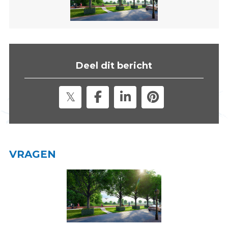
s
i
t
e
"
Deel dit bericht
VRAGEN