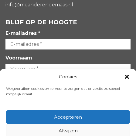
info@meanderendemaas.nl
BLIJF OP DE HOOGTE
E-mailadres *
Voornaam
Cookies
Achternaam
We gebruiken cookies om ervoor te zorgen dat onze site zo soepel
mogelijk draait.
Accepteren
Afwijzen
VOLG ONS OP: