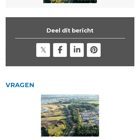
s
i
t
e
Deel dit bericht
"
VRAGEN