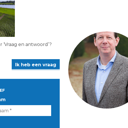
er ‘Vraag en antwoord’?
Ik heb een vraag
EF
am