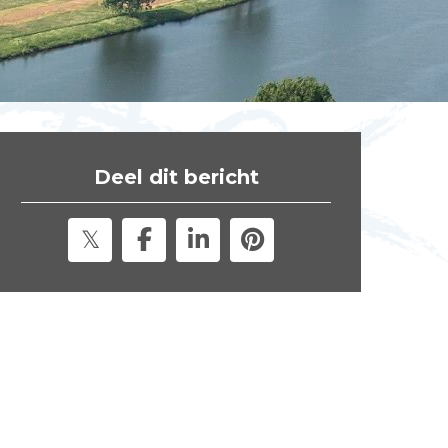
t
e
"
Deel dit bericht