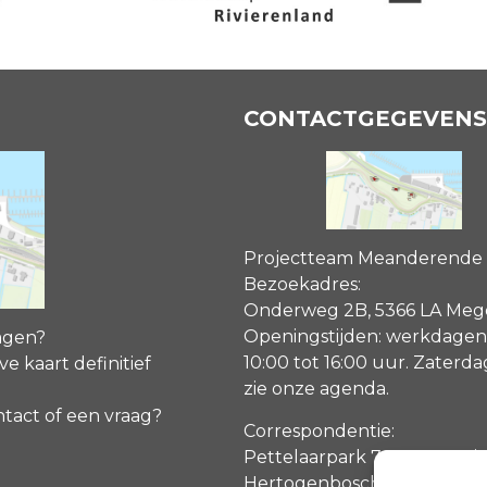
CONTACTGEGEVENS
Projectteam Meanderende
Bezoekadres:
Onderweg 2B, 5366 LA Me
Openingstijden: werkdagen
agen?
10:00 tot 16:00 uur. Zaterd
ve kaart definitief
zie onze agenda
.
ntact of een vraag?
Correspondentie:
Pettelaarpark 70, 5216 PP ‘s
Hertogenbosch