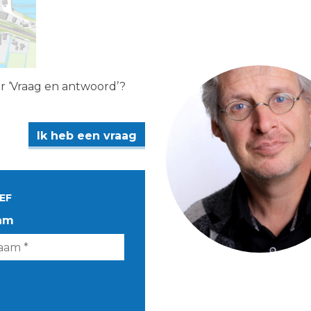
er ‘Vraag en antwoord’?
Ik heb een vraag
EF
am