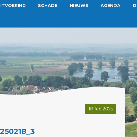
ITVOERING
SCHADE
NIEUWS
AGENDA
D
18 feb 2025
250218_3