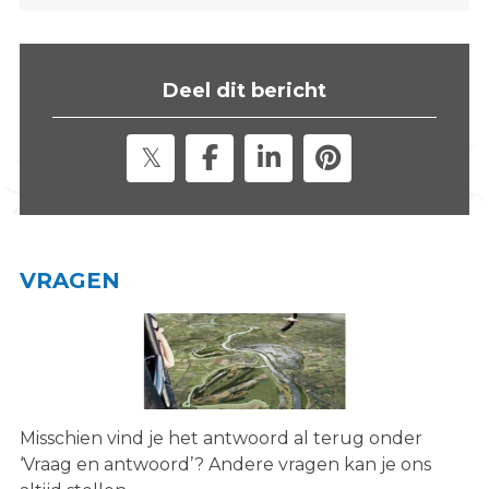
s
i
t
Deel dit bericht
e
"
VRAGEN
Misschien vind je het antwoord al terug onder
‘Vraag en antwoord’? Andere vragen kan je ons