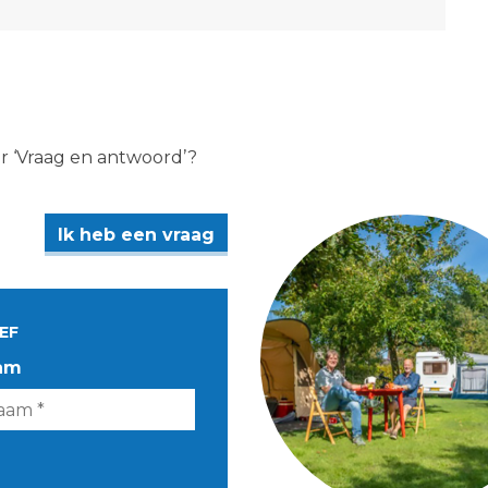
er ‘Vraag en antwoord’?
Ik heb een vraag
EF
am