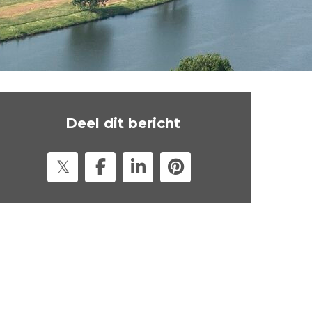
t
e
"
Deel dit bericht