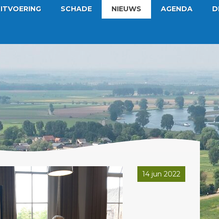
ITVOERING
SCHADE
NIEUWS
AGENDA
D
14 jun 2022