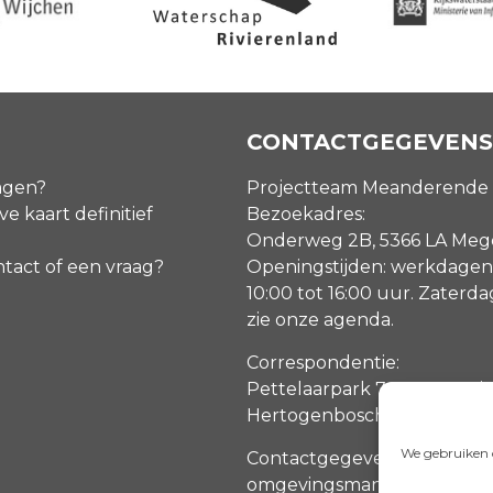
CONTACTGEGEVENS
agen?
Projectteam Meanderende
ve kaart definitief
Bezoekadres:
Onderweg 2B, 5366 LA Me
ntact of een vraag?
Openingstijden: werkdagen
10:00 tot 16:00 uur. Zaterd
zie onze agenda
.
Correspondentie:
Pettelaarpark 70, 5216 PP ‘s
Hertogenbosch
We gebruiken c
Contactgegevens
omgevingsmanagers