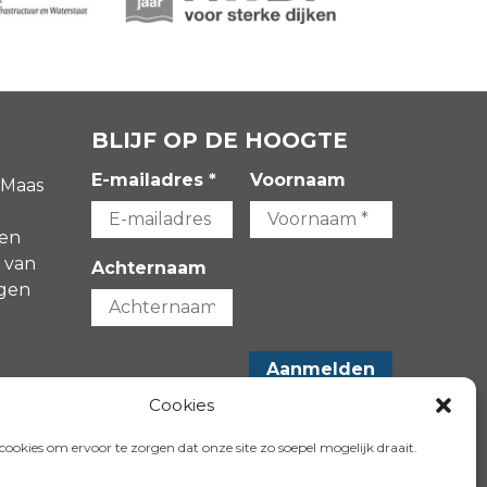
BLIJF OP DE HOOGTE
E-mailadres *
Voornaam
 Maas
gen
 van
Achternaam
agen
-
Cookies
VOLG ONS OP:
ookies om ervoor te zorgen dat onze site zo soepel mogelijk draait.