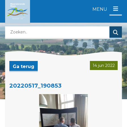
D
MENU
i
r
e
Z
c
o
t
e
n
k
a
e
a
n
r
14 jun 2022
Ga terug
o
c
p
o
d
n
20220517_190853
e
t
z
e
e
n
w
t
e
b