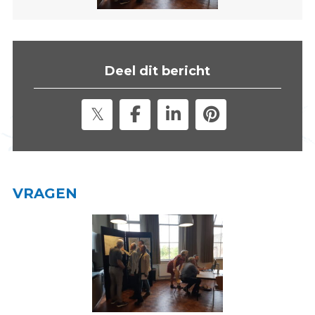
s
i
t
e
Deel dit bericht
"
VRAGEN