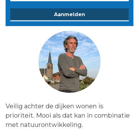
Lees het bericht:
Veilig achter de dijken wonen is
prioriteit. Mooi als dat kan in combinatie
met natuurontwikkeling.
Auteur: