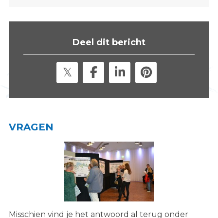
s
i
t
Deel dit bericht
e
"
VRAGEN
Misschien vind je het antwoord al terug onder