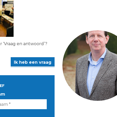
er ‘Vraag en antwoord’?
Ik heb een vraag
EF
am