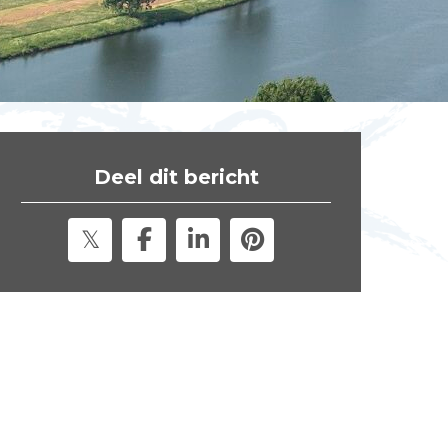
t
e
"
Deel dit bericht