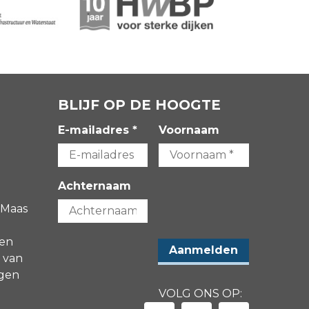
BLIJF OP DE HOOGTE
E-mailadres *
Voornaam
Achternaam
 Maas
gen
 van
agen
VOLG ONS OP: