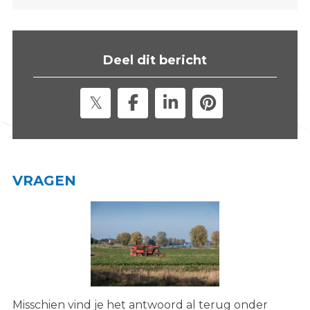
s
i
t
Deel dit bericht
e
"
VRAGEN
Misschien vind je het antwoord al terug onder