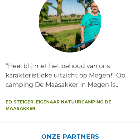
Lees het bericht:
“Heel blij met het behoud van ons
karakteristieke uitzicht op Megen!” Op
camping De Maasakker in Megen is..
Auteur:
ED STEIGER, EIGENAAR NATUURCAMPING DE
MAASAKKER
ONZE PARTNERS