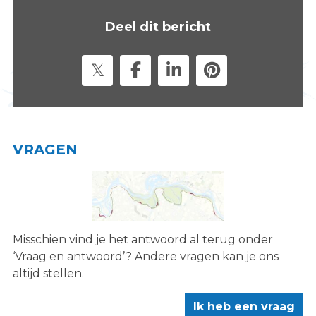
s
Deel dit bericht
i
t
e
"
VRAGEN
Misschien vind je het antwoord al terug onder
‘Vraag en antwoord’? Andere vragen kan je ons
altijd stellen.
Ik heb een vraag