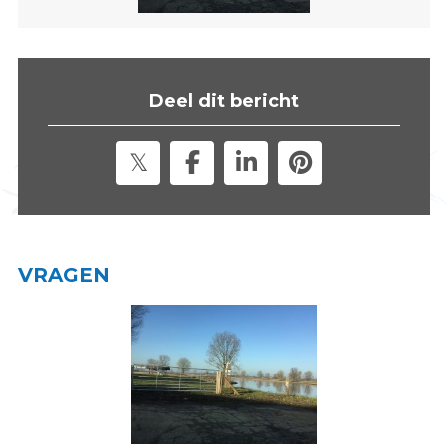
s
i
t
e
Deel dit bericht
"
VRAGEN