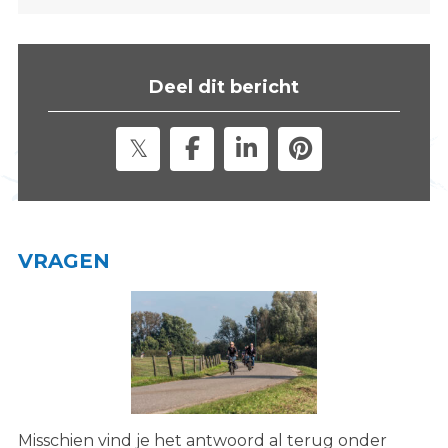
s
i
t
Deel dit bericht
e
"
VRAGEN
Misschien vind je het antwoord al terug onder