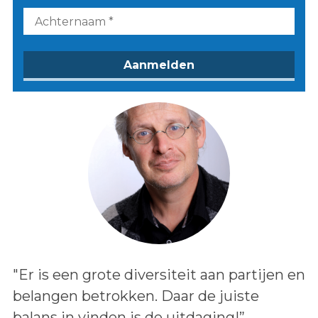
Lees het bericht:
"Er is een grote diversiteit aan partijen en
belangen betrokken. Daar de juiste
balans in vinden is de uitdaging!”