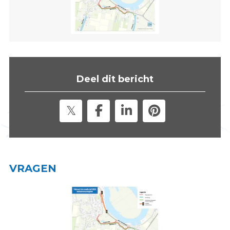
s
i
t
e
"
Deel dit bericht
VRAGEN