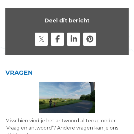
s
i
t
Deel dit bericht
e
"
VRAGEN
Misschien vind je het antwoord al terug onder
‘Vraag en antwoord’? Andere vragen kan je ons