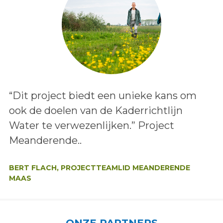
Lees het bericht:
“Dit project biedt een unieke kans om
ook de doelen van de Kaderrichtlijn
Water te verwezenlijken.” Project
Meanderende..
Auteur:
BERT FLACH, PROJECTTEAMLID MEANDERENDE
MAAS
ONZE PARTNERS