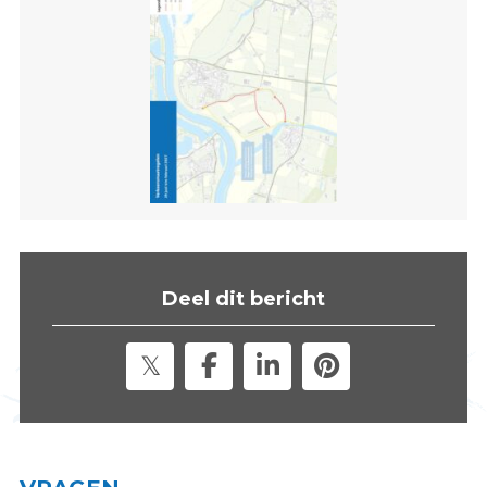
s
i
t
e
"
Deel dit bericht