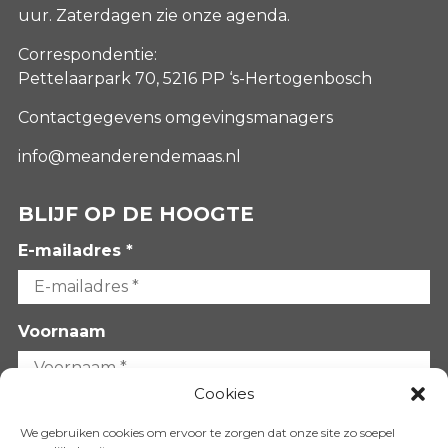
uur. Zaterdagen
zie onze agenda
.
Correspondentie:
Pettelaarpark 70, 5216 PP ‘s-Hertogenbosch
Contactgegevens omgevingsmanagers
info@meanderendemaas.nl
BLIJF OP DE HOOGTE
E-mailadres *
Voornaam
Cookies
Achternaam
We gebruiken cookies om ervoor te zorgen dat onze site zo soepel