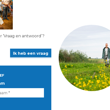
er ‘Vraag en antwoord’?
Ik heb een vraag
EF
am