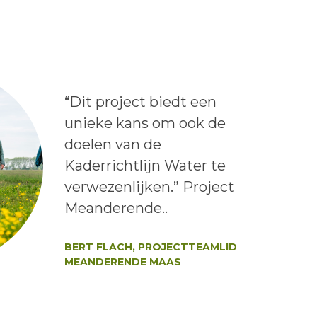
Lees het bericht:
“Dit project biedt een
unieke kans om ook de
doelen van de
Kaderrichtlijn Water te
verwezenlijken.” Project
Meanderende..
Auteur:
BERT FLACH, PROJECTTEAMLID
MEANDERENDE MAAS