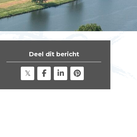
t
e
"
Deel dit bericht