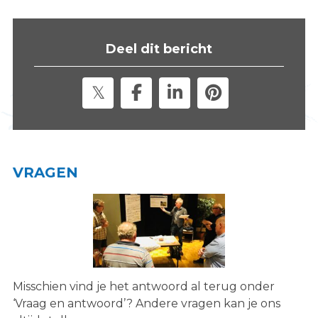
s
i
t
Deel dit bericht
e
"
VRAGEN
Misschien vind je het antwoord al terug onder
‘Vraag en antwoord’? Andere vragen kan je ons