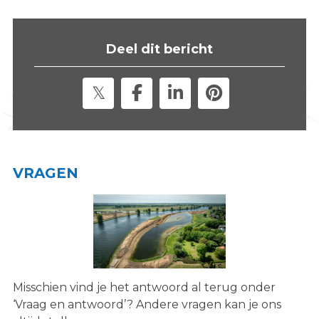
s
i
t
Deel dit bericht
e
"
VRAGEN
Misschien vind je het antwoord al terug onder
‘Vraag en antwoord’? Andere vragen kan je ons