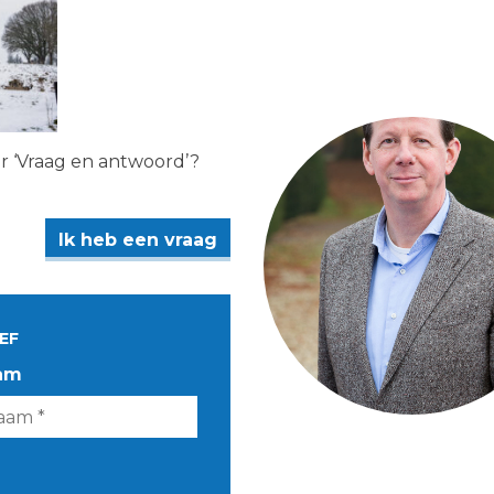
er ‘Vraag en antwoord’?
Ik heb een vraag
EF
am