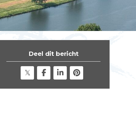
t
e
"
Deel dit bericht