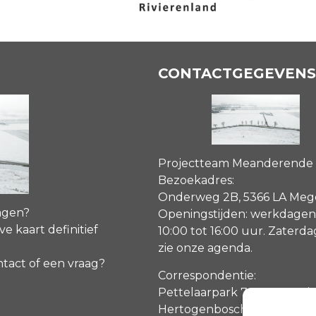
CONTACTGEGEVENS
Projectteam Meanderende
Bezoekadres:
Onderweg 2B, 5366 LA Me
agen?
Openingstijden: werkdagen
ve kaart definitief
10:00 tot 16:00 uur. Zaterd
zie onze agenda
.
ntact of een vraag?
Correspondentie:
Pettelaarpark 70, 5216 PP ‘s
Hertogenbosch