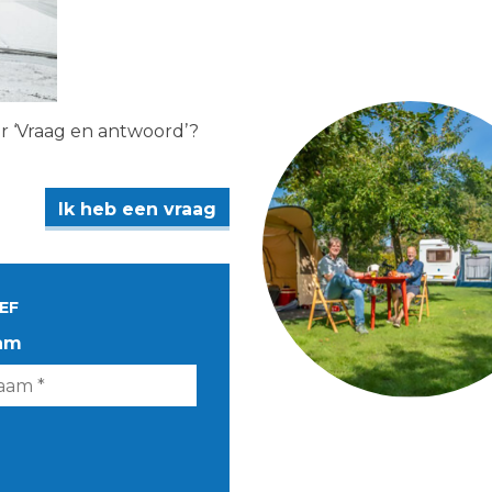
er ‘Vraag en antwoord’?
Ik heb een vraag
EF
am