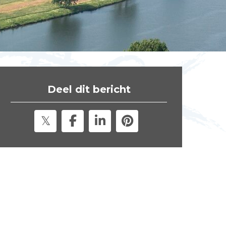
t
e
"
Deel dit bericht