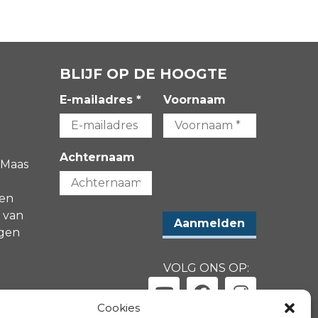
BLIJF OP DE HOOGTE
E-mailadres *
Voornaam
Achternaam
 Maas
gen
 van
agen
VOLG ONS OP:
-
Cookies